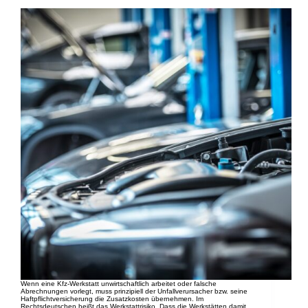
Wenn eine Kfz-Werkstatt unwirtschaftlich arbeitet oder falsche
Abrechnungen vorlegt, muss prinzipiell der Unfallverursacher bzw. seine
Haftpflichtversicherung die Zusatzkosten übernehmen. Im
Rechtsdeutschen heißt das Werkstattrisiko. Dass die Werkstätten damit