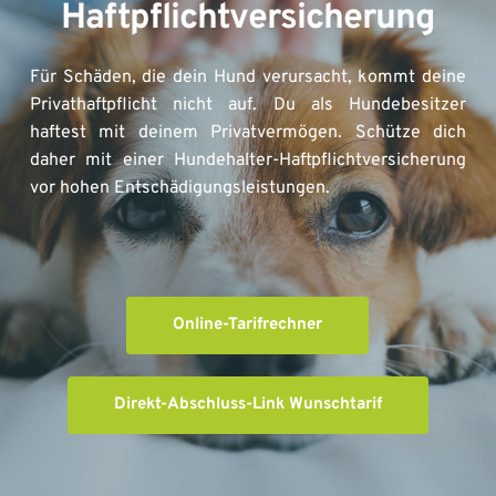
Haftpflichtversicherung
Für Schäden, die dein Hund verursacht, kommt deine 
Privathaftpflicht nicht auf. Du als Hundebesitzer 
haftest mit deinem Privatvermögen. Schütze dich 
daher mit einer Hundehalter-Haftpflichtversicherung 
vor hohen Entschädigungsleistungen.
Online-Tarifrechner
Direkt-Abschluss-Link Wunschtarif