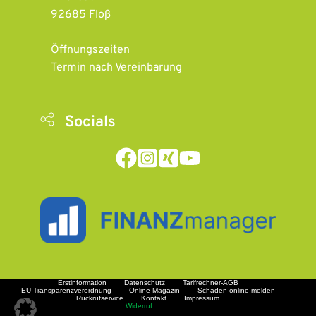
92685 Floß
Öffnungszeiten 
Termin nach Vereinbarung
Socials
Erstinformation
Datenschutz
Tarifrechner-AGB
EU-Transparenzverordnung
Online-Magazin
Schaden online melden
Rückrufservice
Kontakt
Impressum
Widerruf