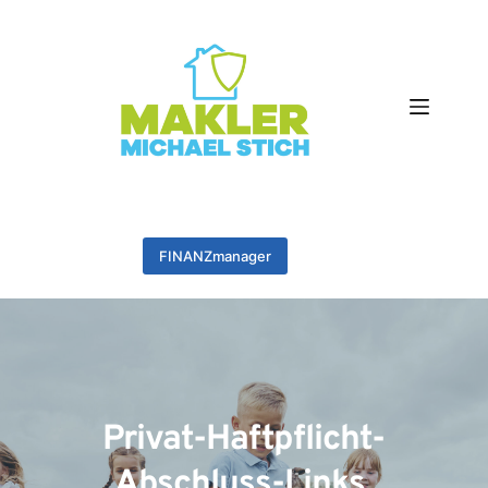
Zum
Inhalt
springen
FINANZmanager
Privat-Haftpflicht-
Abschluss-Links 