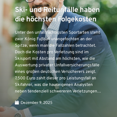
Ski- und Reitunfälle haben
die höchsten Folgekosten
Unter den unfallträchtigsten Sportarten steht
zwar König Fußball unangefochten an der
Spitze, wenn man die Fallzahlen betrachtet.
Doch die Kosten pro Verletzung sind im
Skisport mit Abstand am höchsten, wie die
Auswertung privater Unfallversicherungsfälle
eines großen deutschen Versicherers zeigt.
7.500 Euro zahlt dieser pro Leistungsfall an
Skifahrer, was die hauseigenen Analysten
neben tendenziell schwereren Verletzungen…
Dezember 9, 2025