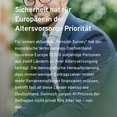
Sicherheit hat für
Europäer in der
Altersvorsorge Priorität
Für seinen aktuellen „Pension Survey“ hat der
europäische Versicherungs-Dachverband
Insurance Europe 12.700 volljährige Personen
aus zwölf Ländern zu ihrer Altersversorgung
befragt. Die demografische Herausforderung,
dass immer weniger Beitragszahler immer
mehr Rentenempfänger finanzieren müssen,
betrifft fast all diese Länder ebenso wie
Deutschland. Dennoch sorgen 41 Prozent der
Befragten nicht privat fürs Alter vor – von
den…