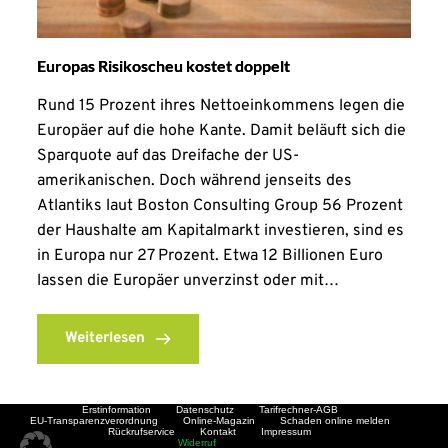
Europas Risikoscheu kostet doppelt
Rund 15 Prozent ihres Nettoeinkommens legen die
Europäer auf die hohe Kante. Damit beläuft sich die
Sparquote auf das Dreifache der US-
amerikanischen. Doch während jenseits des
Atlantiks laut Boston Consulting Group 56 Prozent
der Haushalte am Kapitalmarkt investieren, sind es
in Europa nur 27 Prozent. Etwa 12 Billionen Euro
lassen die Europäer unverzinst oder mit…
Weiterlesen
Erstinformation
Datenschutz
Tarifrechner-AGB
EU-Transparenzverordnung
Online-Magazin
Schaden online melden
Rückrufservice
Kontakt
Impressum
Widerruf