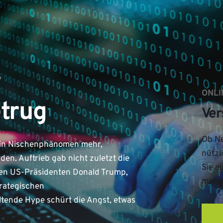
r
ONLI
trug
Ver
Ob Ne
kein Nischenphänomen mehr,
nützl
en. Auftrieb gab nicht zuletzt die
Sie a
hen US-Präsidenten Donald Trump,
mal v
trategischen
ltende Hype schürt die Angst, etwas
…