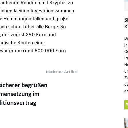
raubende Renditen mit Kryptos zu
lichen kleinen Investitionssummen
die Hemmungen fallen und große
S
K
och schnell über alle Berge. So
, der zuerst 250 Euro und
D
ndische Konten einer
ja
 war er um rund 600.000 Euro
Qu
Ir
H
un
Nächster Artikel
Z
sicherer begrüßen
d
e
mensetzung im
itionsvertrag