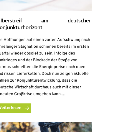
ilberstreif am deutschen
onjunkturhorizont
ie Hoffnungen auf einen zarten Aufschwung nach
hrelanger Stagnation schienen bereits im ersten
artal wieder obsolet zu sein. Infolge des
ankrieges und der Blockade der Straße von
ormus schnellten die Energiepreise nach oben
d rissen Lieferketten. Doch nun zeigen aktuelle
ahlen zur Konjunkturentwicklung, dass die
eutsche Wirtschaft durchaus auch mit dieser
rneuten Großkrise umgehen kann.…
Weiterlesen