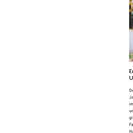
E
U
De
Ja
i
u
gi
F
H