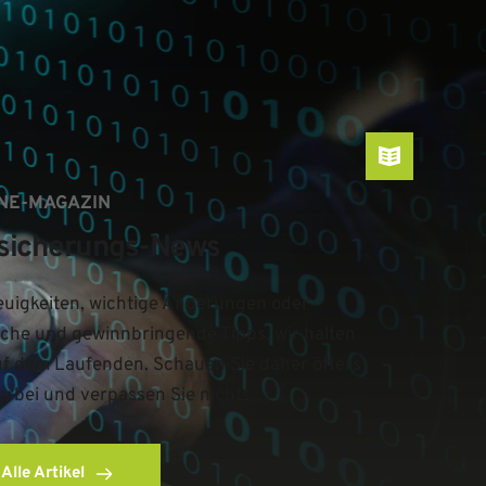
NE-MAGAZIN
sicherungs-News
uigkeiten, wichtige Änderungen oder 
iche und gewinnbringende Tipps, wir halten 
uf dem Laufenden. Schauen Sie daher öfters 
orbei und verpassen Sie nichts.
Alle Artikel