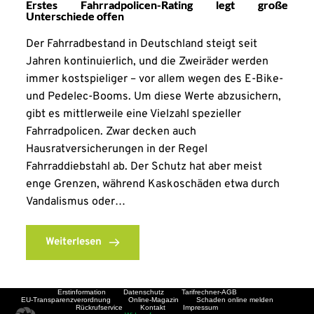
Erstes Fahrradpolicen-Rating legt große
Unterschiede offen
Der Fahrradbestand in Deutschland steigt seit
Jahren kontinuierlich, und die Zweiräder werden
immer kostspieliger – vor allem wegen des E-Bike-
und Pedelec-Booms. Um diese Werte abzusichern,
gibt es mittlerweile eine Vielzahl spezieller
Fahrradpolicen. Zwar decken auch
Hausratversicherungen in der Regel
Fahrraddiebstahl ab. Der Schutz hat aber meist
enge Grenzen, während Kaskoschäden etwa durch
Vandalismus oder…
Weiterlesen
Erstinformation
Datenschutz
Tarifrechner-AGB
EU-Transparenzverordnung
Online-Magazin
Schaden online melden
Rückrufservice
Kontakt
Impressum