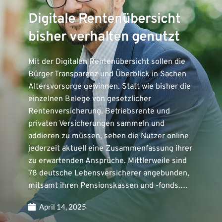
Digitale Rentenübersicht
bisher verhalten genutzt
Mit der Digitalen Rentenübersicht sollen die
Bürger Transparenz und Überblick in Sachen
Altersvorsorge gewinnen. Statt wie bisher die
einzelnen Belege von gesetzlicher
Rentenversicherung, Betriebsrente und
privaten Versicherungen sammeln und
addieren zu müssen, sehen die Nutzer online
jederzeit aktuell eine Zusammenfassung ihrer
zu erwartenden Ansprüche. Mittlerweile sind
78 deutsche Lebensversicherer angebunden,
mitsamt ihren Pensionskassen und -fonds.…
April 14, 2025