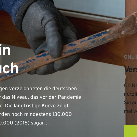
in
ONLI
uch
Ver
Ob Ne
en verzeichneten die deutschen
nützl
ar das Niveau, das vor der Pandemie
Sie a
 Die langfristige Kurve zeigt
mal v
urden noch mindestens 130.000
180.000 (2015) sogar…