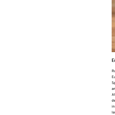
E
R
Eu
S
a
At
de
in
l