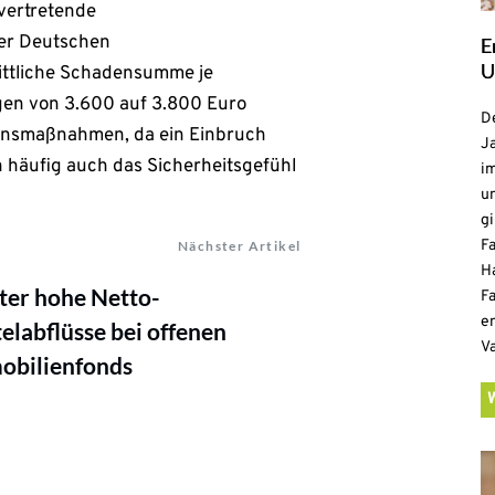
lvertretende
er Deutschen
E
U
ittliche Schadensumme je
en von 3.600 auf 3.800 Euro
De
ionsmaßnahmen, da ein Einbruch
Ja
n häufig auch das Sicherheitsgefühl
i
u
gi
F
Nächster Artikel
H
ter hohe Netto-
Fa
e
elabflüsse bei offenen
V
obilienfonds