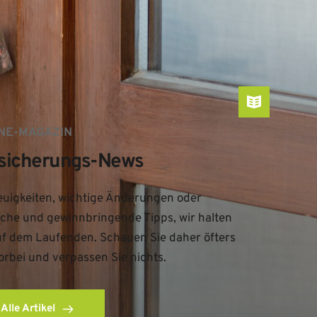
NE-MAGAZIN
sicherungs-News
uigkeiten, wichtige Änderungen oder 
iche und gewinnbringende Tipps, wir halten 
uf dem Laufenden. Schauen Sie daher öfters 
orbei und verpassen Sie nichts.
Alle Artikel